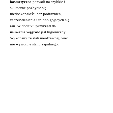
kosmetyczna
pozwoli na szybkie i
skuteczne pozbycie się
niedoskonałości bez podrażnień,
zaczerwienienia i trudno gojących się
ran. W dodatku
przyrząd do
usuwania wągrów
jest higieniczny.
Wykonany ze stali nierdzewnej, więc
nie wywołuje stanu zapalnego.
Pozwala za to przebić torbiel i usunąć
wągry, pozostawiając jedynie
niewielki ślad w miejscu nakłucia.
Ten z kolei jest praktycznie
niewidoczny i szybko znika. Czyż nie
jest to idealne rozwiązanie? Walczmy
więc z wypryskami skutecznie oraz
bezpiecznie.
Precyzja każdego zabiegu
Specjalnie wyprofilowana rączka
igły
kosmetycznej
dodaje ruchom