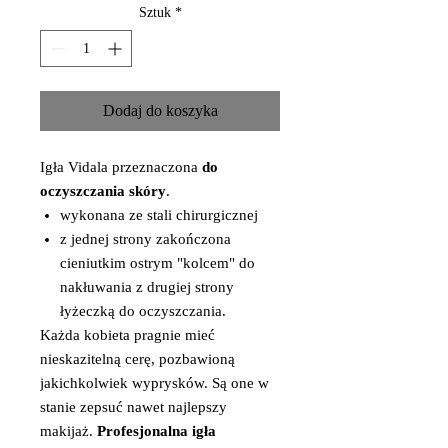
Sztuk
*
Dodaj do koszyka
Igła Vidala przeznaczona
do
oczyszczania skóry
.
wykonana ze stali chirurgicznej
z jednej strony zakończona
cieniutkim ostrym "kolcem" do
nakłuwania z drugiej strony
łyżeczką do oczyszczania.
Każda kobieta pragnie mieć
nieskazitelną cerę, pozbawioną
jakichkolwiek wyprysków. Są one w
stanie zepsuć nawet najlepszy
makijaż.
Profesjonalna igła