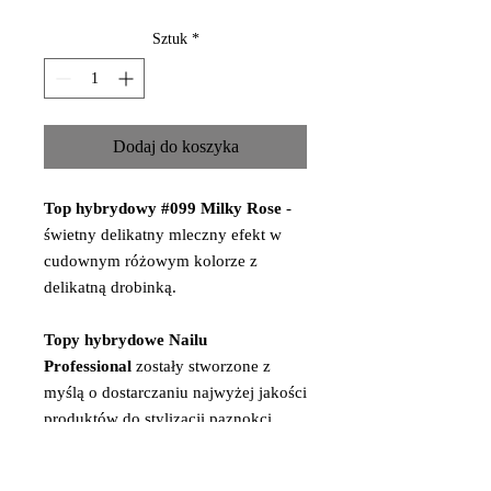
Sztuk
*
Dodaj do koszyka
Top hybrydowy #099 Milky Rose
-
świetny delikatny mleczny efekt w
cudownym różowym kolorze z
delikatną drobinką.
Topy hybrydowe Nailu
Professional
zostały stworzone z
myślą o dostarczaniu najwyżej jakości
produktów do stylizacji paznokci.
Nailu Professional oferuje topy o
wykończeniu w połysku, macie oraz z