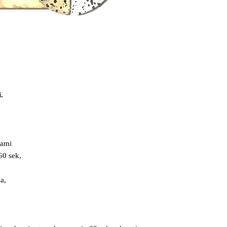
.
kami
60 sek,
a,