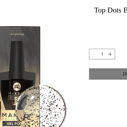
Top Dots B
D