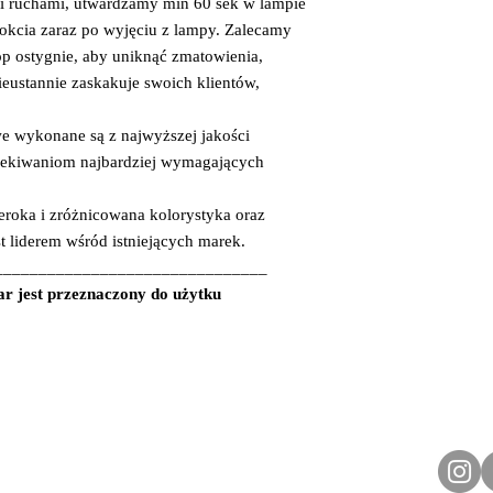
i ruchami, utwardzamy min 60 sek w lampie
okcia zaraz po wyjęciu z lampy. Zalecamy
op ostygnie, aby uniknąć zmatowienia,
ieustannie zaskakuje swoich klientów,
e wykonane są z najwyższej jakości
zekiwaniom najbardziej wymagających
eroka i zróżnicowana kolorystyka oraz
st liderem wśród istniejących marek.
_______________________________
jest przeznaczony do użytku