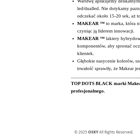
Warstwę aplikujemy delikatnym
led/dualled. Nie dotykamy pazn
odczekać około 15-20 sek, aż t
MAKEAR ™
to marka, która n
czyniąc ją liderem innowacji.
MAKEAR ™
lakiery hybrydow
komponentów, aby sprostać oc
klientek.
Głębokie nasycenie kolorów, sz
trwałość sprawiły, że Makear je
___________________________
TOP DOTS BLACK marki Makear 
profesjonalnego.
© 2025
OSKY
All Rights Reserved.