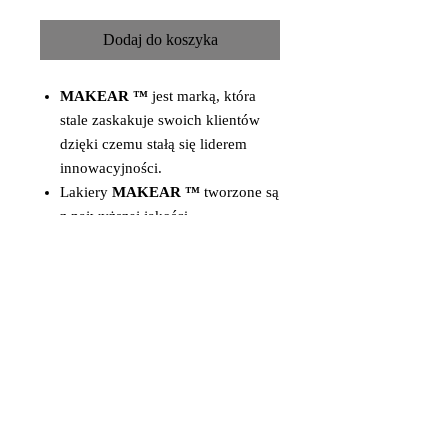
Dodaj do koszyka
MAKEAR ™
jest marką, która
stale zaskakuje swoich klientów
dzięki czemu stałą się liderem
innowacyjności.
Lakiery
MAKEAR ™
tworzone są
z najwyższej jakości
komponentów, by sprostać
oczekiwaniom najbardziej
wymagających klientek.
Głębokie nasycenie kolorów,
szeroka i zróżnicowana
kolorystyka oraz trwałość
sprawiły, że Makear stał się
liderem wśród dotychczasowych
marek.