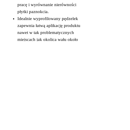
pracę i wyrównanie nierówności
płytki paznokcia.
Idealnie wyprofilowany pędzelek
zapewnia łatwą aplikację produktu
nawet w tak problematycznych
miejscach jak okolica wału około
paznokciowego,
Po utwardzeniu w lampie nie
wymaga opiłowania.,
Pojemność: 8ml,
Oznakowanie: RB
Lampa LED min. 48W – 1min.
Lampa UV 36W - 2min.
MAKEAR ™
jest marką, która
stale zaskakuje swoich klientów
dzięki czemu stała się liderem
innowacyjności.
Lakiery
MAKEAR ™
tworzone są