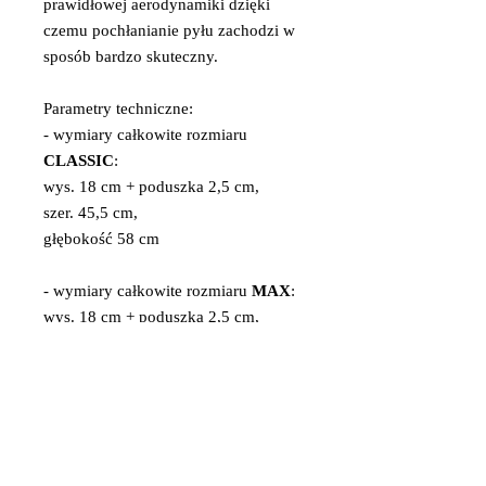
prawidłowej aerodynamiki dzięki
czemu pochłanianie pyłu zachodzi w
sposób bardzo skuteczny.
Parametry techniczne:
- wymiary całkowite rozmiaru
CLASSIC
:
wys. 18 cm + poduszka 2,5 cm,
szer. 45,5 cm,
głębokość 58 cm
- wymiary całkowite rozmiaru
MAX
:
wys. 18 cm + poduszka 2,5 cm,
szer. 49,5 cm,
głębokość 58 cm
-wydajność pochłaniania 750 m3/h
- głośność 54 DB
- wbudowane 3 wiatraki o średnicy