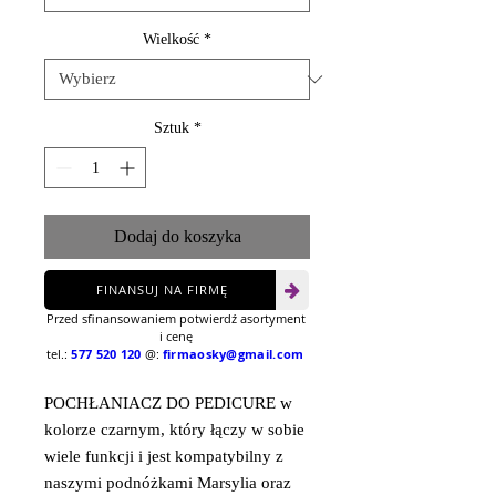
Wielkość
*
Sztuk
*
Dodaj do koszyka
FINANSUJ NA FIRMĘ
Przed sfinansowaniem potwierdź asortyment
i cenę
tel.:
577 520 120
@:
firmaosky@gmail.com
POCHŁANIACZ DO PEDICURE w
kolorze czarnym, który łączy w sobie
wiele funkcji i jest kompatybilny z
naszymi podnóżkami Marsylia oraz