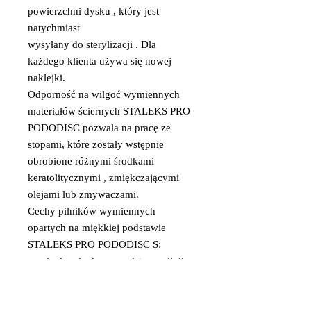
powierzchni dysku , który jest
natychmiast
wysyłany do sterylizacji . Dla
każdego klienta używa się nowej
naklejki.
Odporność na wilgoć wymiennych
materiałów ściernych STALEKS PRO
PODODISC pozwala na pracę ze
stopami, które zostały wstępnie
obrobione różnymi środkami
keratolitycznymi , zmiękczającymi
olejami lub zmywaczami.
Cechy pilników wymiennych
opartych na miękkiej podstawie
STALEKS PRO PODODISC S:
cienka piankowa podstawa pilnika
(1 mm) zmniejsza nacisk na skórę
stopy;