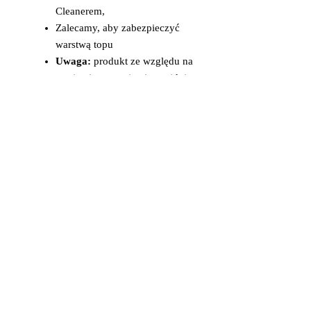
Cleanerem,
Zalecamy, aby zabezpieczyć
warstwą topu
Uwaga:
produkt ze względu na
swoją pigmentację nie znajduje
zastosowania do zdobień
strukturalnych oraz wypukłych,
Pojemność:10g,
Oznakowanie: ProArt white
PA01.
Lampa LED min. 48W – 1min.
Lampa UV 36W - 2min.
MAKEAR ™
to marka, która
nieustannie zaskakuje swoich
klientów, czyniąc z niej lidera
innowacji.
MAKEAR ™
lakiery hybrydowe