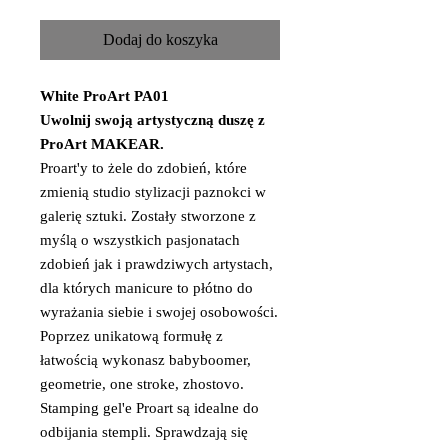
Dodaj do koszyka
White ProArt PA01
Uwolnij swoją artystyczną duszę z
ProArt MAKEAR.
Proart'y to żele do zdobień, które
zmienią studio stylizacji paznokci w
galerię sztuki. Zostały stworzone z
myślą o wszystkich pasjonatach
zdobień jak i prawdziwych artystach,
dla których manicure to płótno do
wyrażania siebie i swojej osobowości.
Poprzez unikatową formułę z
łatwością wykonasz babyboomer,
geometrie, one stroke, zhostovo.
Stamping gel'e Proart są idealne do
odbijania stempli. Sprawdzają się