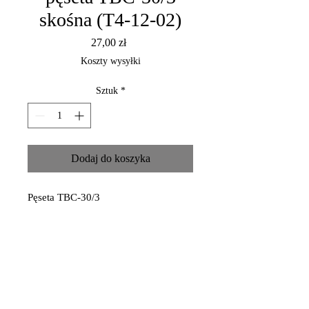
skośna (T4-12-02)
Cena
27,00 zł
Koszty wysyłki
Sztuk
*
Dodaj do koszyka
Pęseta TBC-30/3
wykonana ze stali nierdzewnej,
używanej do produkcji narzędzi
chirurgicznych,
szerokie i skośne krawędzie,
nie tępi się i nie rdzewieje,
nadaje się do korekty szerokich,