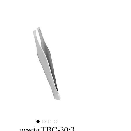
pęseta TBC-30/3