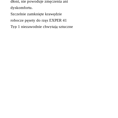
dłoni, nie powoduje zmęczenia ani
dyskomfortu.
Szczelnie zamknięte krawędzie
robocze pęsety do rzęs EXPER 41
Typ 1 niezawodnie chwytają sztuczne
włoski o różnej grubości i długości. Z
jego pomocą rzęsy są szybko
usuwane z taśmy, nie łamią się
a doskonałe szlifowanie i polerowanie
części roboczych pęsety zapobiega
sklejaniu.
Cechy pęsety do rzęs EXPER TE-
41/1:
stal odporna na korozję 40X13;
twardość metalu 49-53 HRC;
zakrzywione krawędzie robocze;
wygodne ergonomiczne uchwyty;
profesjonalne ręczne ostrzenie;
płynny i miękki ruch;