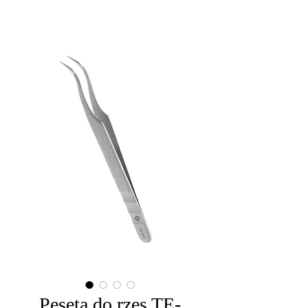
Pęseta do rzęs TE-