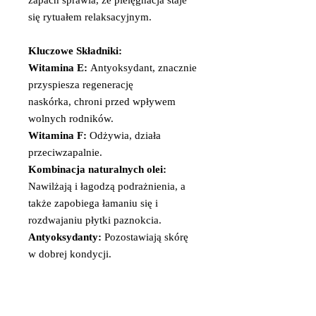
zapach sprawia, że pielęgnacja staje
się rytuałem relaksacyjnym.
Kluczowe Składniki:
Witamina E:
Antyoksydant, znacznie
przyspiesza regenerację
naskórka, chroni przed wpływem
wolnych rodników.
Witamina F:
Odżywia, działa
przeciwzapalnie.
Kombinacja naturalnych olei:
Nawilżają i łagodzą podrażnienia, a
także zapobiega łamaniu się i
rozdwajaniu płytki paznokcia.
Antyoksydanty:
Pozostawiają skórę
w dobrej kondycji.
Jak używać?
Nałóż niewielką ilość
oliwki na skórki i paznokcie,