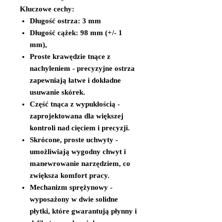
Kluczowe cechy:
Długość ostrza:
3 mm
Długość cążek:
98 mm (+/- 1
mm),
Proste krawędzie tnące z
nachyleniem
- precyzyjne ostrza
zapewniają łatwe i dokładne
usuwanie skórek.
Część tnąca z wypukłością
-
zaprojektowana dla większej
kontroli nad cięciem i precyzji.
Skrócone, proste uchwyty
-
umożliwiają wygodny chwyt i
manewrowanie narzędziem, co
zwiększa komfort pracy.
Mechanizm sprężynowy
-
wyposażony w dwie solidne
płytki, które gwarantują płynny i