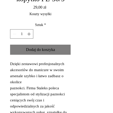
Cena
29,00 zł
Koszty wysyłki
Sztuk
*
Dodaj do koszyka
Dzięki zestawowi profesjonalnych
akcesoriów do manicure w swoim
arsenale szybko i łatwo zadbasz o
okolice
paznokci. Firma Staleks poleca
specjalistom od stylizacji paznokci
ceniących swój czas i
odpowiedzialnych za jakość
wykonywanych usług, szpatułkę do