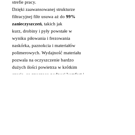
strefie pracy.
Dzięki zaawansowanej strukturze
filtracyjnej filtr usuwa aż do
99%
zanieczyszczeń
, takich jak
kurz, drobiny i pyły powstałe w
wyniku piłowania i frezowania
naskórka, paznokcia i materiałów
polimerowych. Wydajność materiału
pozwala na oczyszczenie bardzo
dużych ilości powietrza w krótkim
czasie, co znacząco podnosi komfort i
higienę pracy.
Materiał ten ma wysoką
chłonność zanieczyszczeń przy
jednocześnie dużym przepływie
powietrza.
Wbudowany
filtr HEPA
wychwytuje
nawet najdrobniejsze cząsteczki pyłu,
zatrzymując je w swojej