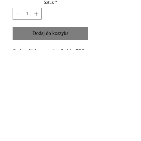
Sztuk
*
Dodaj do koszyka
Cechy plików papmAm Staleks PRO
Smart 22:
podstawa przyjazna dla
środowiska;
gotowy do pracy;
twardość 240
ziarnistość do ostatecznego
polerowania mocnych paznokci
naturalnych oraz zgrubnego
piłowania osłabionych paznokci
naturalnych;
wybór funkcjonalny dla poziomu