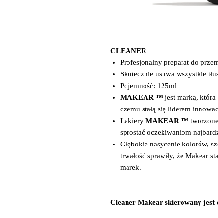
CLEANER
Profesjonalny preparat do przem
Skutecznie usuwa wszystkie tłus
Pojemność: 125ml
MAKEAR ™
jest marką, która
czemu stałą się liderem innowac
Lakiery
MAKEAR ™
tworzone
sprostać oczekiwaniom najbardz
Głębokie nasycenie kolorów, sz
trwałość sprawiły, że Makear s
marek.
___________________________
__________
Cleaner Makear skierowany jest 