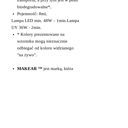
transportu, a przy tym jest w pełni
biodegradowalne*,
Pojemność: 8ml,
Lampa LED min. 48W – 1min.Lampa
UV 36W - 2min.
* Kolory prezentowane na
wzorniku mogą nieznacznie
odbiegać od koloru widzianego
"na żywo".
MAKEAR ™
jest marką, która
stale zaskakuje swoich klientów
dzięki czemu stałą się liderem
innowacyjności.
Lakiery
MAKEAR ™
tworzone są
z najwyższej jakości
komponentów, by sprostać
oczekiwaniom najbardziej
wymagających klientek.