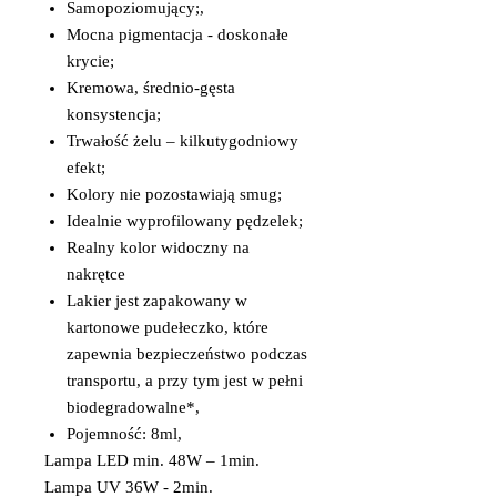
Samopoziomujący;,
Mocna pigmentacja - doskonałe
krycie;
Kremowa, średnio-gęsta
konsystencja;
Trwałość żelu – kilkutygodniowy
efekt;
Kolory nie pozostawiają smug;
Idealnie wyprofilowany pędzelek;
Realny kolor widoczny na
nakrętce
Lakier jest zapakowany w
kartonowe pudełeczko, które
zapewnia bezpieczeństwo podczas
transportu, a przy tym jest w pełni
biodegradowalne*,
Pojemność: 8ml,
Lampa LED min. 48W – 1min.
Lampa UV 36W - 2min.