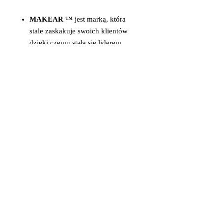
MAKEAR ™
jest marką, która
stale zaskakuje swoich klientów
dzięki czemu stała się liderem
innowacyjności.
Lakiery
MAKEAR ™
tworzone są
z najwyższej jakości
komponentów, by sprostać
oczekiwaniom najbardziej
wymagających klientek.
Głębokie nasycenie kolorów,
szeroka i zróżnicowana
kolorystyka oraz trwałość
sprawiły, że Makear stał się
liderem wśród dotychczasowych
marek.
______________________________
______________________________
____________