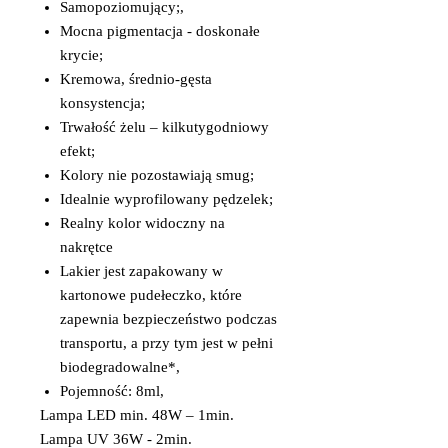
Samopoziomujący;,
Mocna pigmentacja - doskonałe
krycie;
Kremowa, średnio-gęsta
konsystencja;
Trwałość żelu – kilkutygodniowy
efekt;
Kolory nie pozostawiają smug;
Idealnie wyprofilowany pędzelek;
Realny kolor widoczny na
nakrętce
Lakier jest zapakowany w
kartonowe pudełeczko, które
zapewnia bezpieczeństwo podczas
transportu, a przy tym jest w pełni
biodegradowalne*,
Pojemność: 8ml,
Lampa LED min. 48W – 1min.
Lampa UV 36W - 2min.