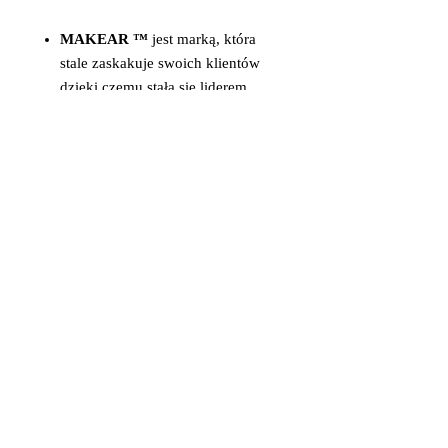
MAKEAR ™
jest marką, która
stale zaskakuje swoich klientów
dzięki czemu stała się liderem
innowacyjności.
Lakiery
MAKEAR ™
tworzone są
z najwyższej jakości
komponentów, by sprostać
oczekiwaniom najbardziej
wymagających klientek.
Głębokie nasycenie kolorów,
szeroka i zróżnicowana
kolorystyka oraz trwałość
sprawiły, że Makear stał się
liderem wśród dotychczasowych
marek.
______________________________
______________________________
____________