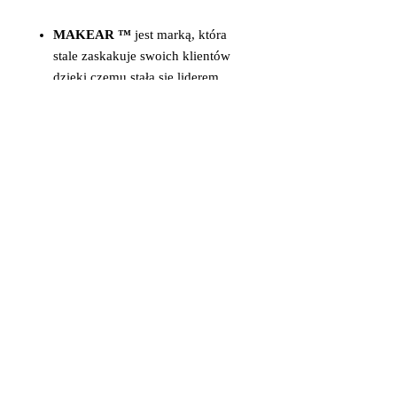
MAKEAR ™
jest marką, która
stale zaskakuje swoich klientów
dzięki czemu stała się liderem
innowacyjności.
Lakiery
MAKEAR ™
tworzone są
z najwyższej jakości
komponentów, by sprostać
oczekiwaniom najbardziej
wymagających klientek.
Głębokie nasycenie kolorów,
szeroka i zróżnicowana
kolorystyka oraz trwałość
sprawiły, że Makear stał się
liderem wśród dotychczasowych
marek.
______________________________
______________________________
____________