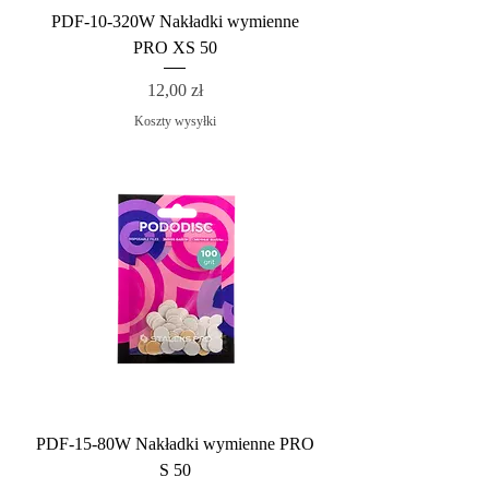
PDF-10-320W Nakładki wymienne
PRO XS 50
Cena
12,00 zł
Koszty wysyłki
PDF-15-80W Nakładki wymienne PRO
S 50