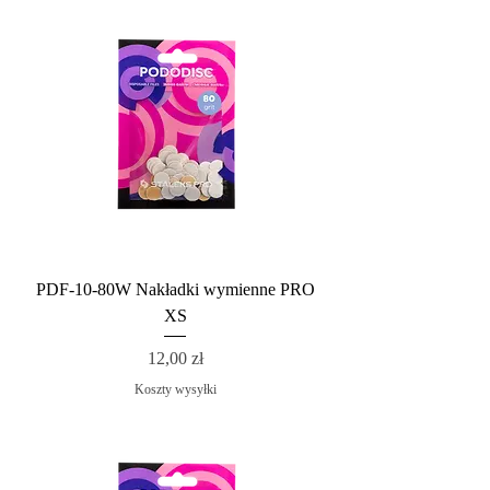
PDF-10-80W Nakładki wymienne PRO
XS
Cena
12,00 zł
Koszty wysyłki