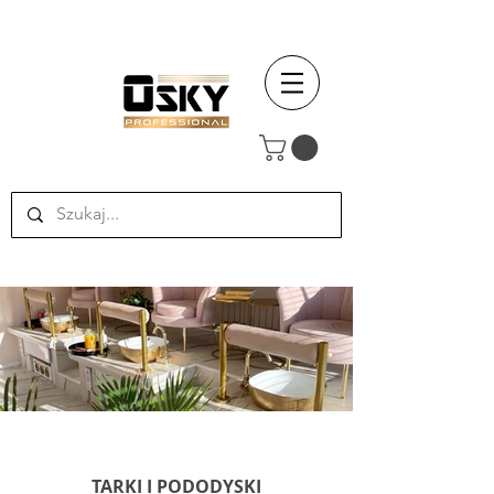
TARKI I PODODYSKI