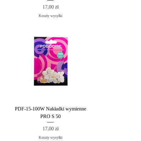
Cena
17,00 zł
Koszty wysyłki
PDF-15-100W Nakładki wymienne
PRO S 50
Cena
17,00 zł
Koszty wysyłki