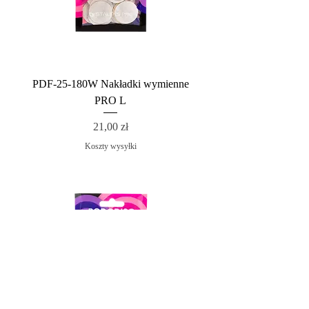
PDF-25-180W Nakładki wymienne
PRO L
Cena
21,00 zł
Koszty wysyłki