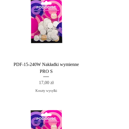
PDF-15-240W Nakładki wymienne
PRO S
Cena
17,00 zł
Koszty wysyłki