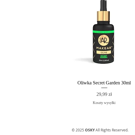
Oliwka Secret Garden 30ml
Cena
29,99 zł
Koszty wysyłki
© 2025
OSKY
All Rights Reserved.