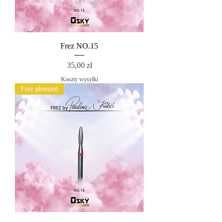
Frez NO.15
Cena
35,00 zł
Koszty wysyłki
Frez płomień