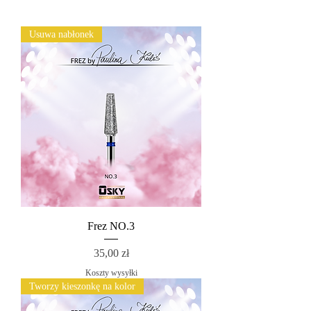
Usuwa nabłonek
Frez NO.3
Cena
35,00 zł
Koszty wysyłki
Tworzy kieszonkę na kolor