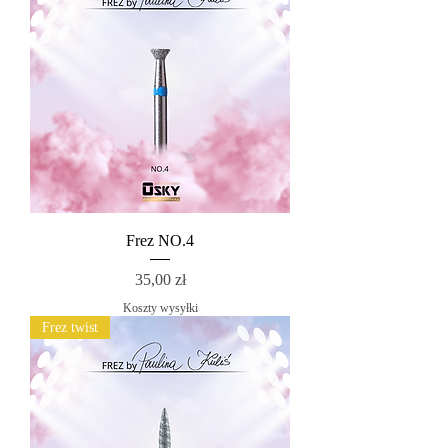
Frez NO.4
Cena
35,00 zł
Koszty wysyłki
Frez twist