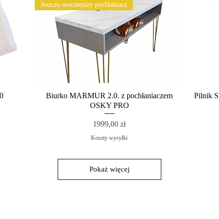
Jeszcze mocniejszy pochłaniacz
.0
Biurko MARMUR 2.0. z pochłaniaczem
Podgląd
Pilnik
OSKY PRO
Cena
1999,00 zł
Koszty wysyłki
Pokaż więcej